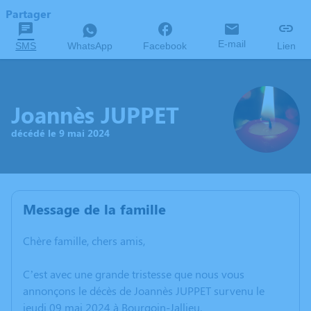
Partager
E-mail
SMS
WhatsApp
Facebook
Lien
Joannès JUPPET
décédé le 9 mai 2024
Message de la famille
Chère famille, chers amis,
C’est avec une grande tristesse que nous vous
annonçons le décès de Joannès JUPPET survenu le
jeudi 09 mai 2024 à Bourgoin-Jallieu.