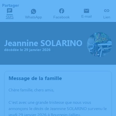
Partager
E-mail
SMS
WhatsApp
Facebook
Lien
Jeannine SOLARINO
décédée le 29 janvier 2026
Message de la famille
Chère famille, chers amis,
C’est avec une grande tristesse que nous vous
annonçons le décès de Jeannine SOLARINO survenu le
jeudi 29 janvier 2026 à Bourgoin-Jallieu.