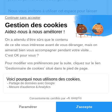
Nous vous invitons à utiliser cet espace pour laisser
vos condoléances, partager des photos souvenirs, une
anecdote ou exprimer vos pensées à travers des
poèmes ou des textes. Cet endroit est un lieu
d'expression dédié à honorer la mémoire de Jeannine
SOLARINO.
Un service de plantation d’arbre hommage est
disponible ici
.
Je rends hommage
Cérémonie
lundi 09 février 2026 à 15h00
11
Eglise Notre Dame de la Rivoire 89 Rue de la
Rivoire
Faire-part
Hommages
38300 Bourgoin Jallieu