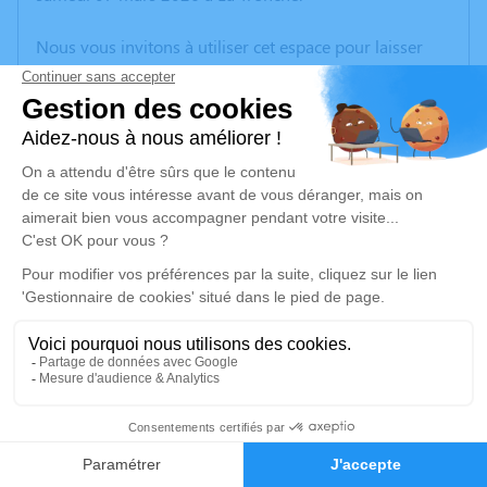
Nous vous invitons à utiliser cet espace pour laisser
vos condoléances, partager des photos souvenirs, une
anecdote ou exprimer vos pensées à travers des
poèmes ou des textes. Cet endroit est un lieu
d'expression dédié à honorer la mémoire de Jeannine
GARCIN.
Un service de plantation d’arbre hommage est
disponible ici
.
Je rends hommage
Cérémonie
vendredi 13 mars 2026 à 15h00
12
Eglise de Ruy Place de l'église
38300 Ruy-Montceau
Faire-part
Hommages