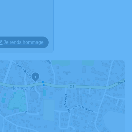
Je rends hommage
1