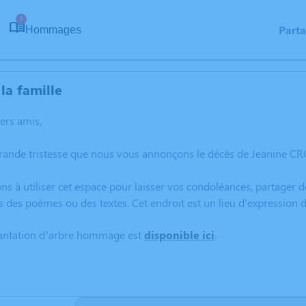
5
Part
Hommages
la famille
hers amis,
rande tristesse que nous vous annonçons le décès de Jeanine CRO
ns à utiliser cet espace pour laisser vos condoléances, partager
s des poèmes ou des textes. Cet endroit est un lieu d'expressio
lantation d’arbre hommage est
disponible ici
.