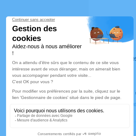
Déroulé de
Le lundi 0
Eglise de J