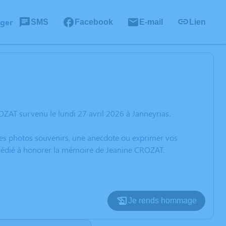
ager
SMS
Facebook
E-mail
Lien
ZAT survenu le lundi 27 avril 2026 à Janneyrias.
 des photos souvenirs, une anecdote ou exprimer vos
n dédié à honorer la mémoire de Jeanine CROZAT.
Je rends hommage