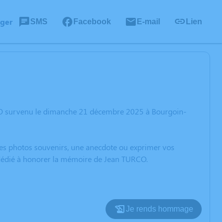
ager
SMS
Facebook
E-mail
Lien
CO survenu le dimanche 21 décembre 2025 à Bourgoin-
 des photos souvenirs, une anecdote ou exprimer vos
n dédié à honorer la mémoire de Jean TURCO.
Je rends hommage