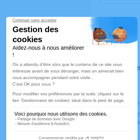
Déroulé de
Le vendred
CENTRE FUN
Bourgoin Jal