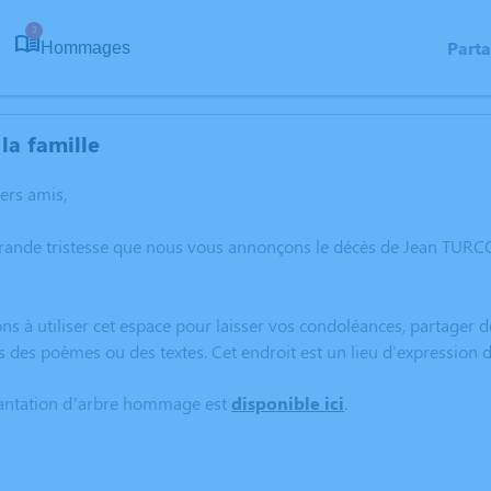
3
Part
Hommages
la famille
hers amis,
grande tristesse que nous vous annonçons le décès de Jean TUR
ns à utiliser cet espace pour laisser vos condoléances, partager
s des poèmes ou des textes. Cet endroit est un lieu d'expressio
lantation d’arbre hommage est
disponible ici
.