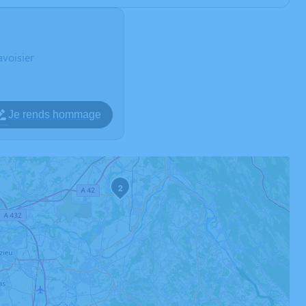
voisier
Je rends hommage
2