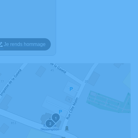
Je rends hommage
1
2