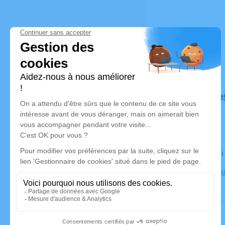
Déroulé de
Le vendred
Eglise de P