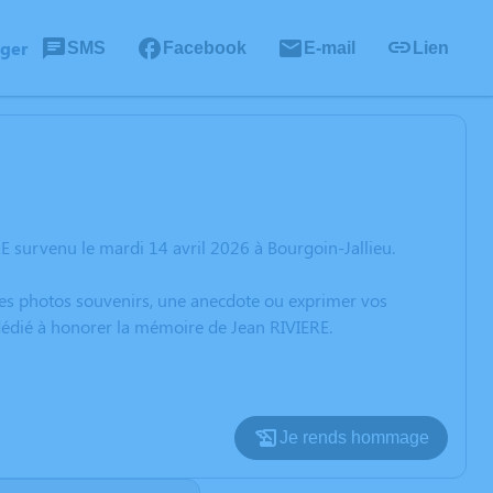
ager
SMS
Facebook
E-mail
Lien
E survenu le mardi 14 avril 2026 à Bourgoin-Jallieu.
 des photos souvenirs, une anecdote ou exprimer vos
 dédié à honorer la mémoire de Jean RIVIERE.
Je rends hommage