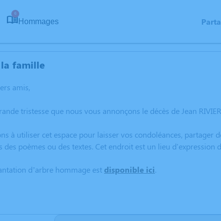
6
Part
Hommages
la famille
hers amis,
rande tristesse que nous vous annonçons le décès de Jean RIVIER
ns à utiliser cet espace pour laisser vos condoléances, partager
s des poèmes ou des textes. Cet endroit est un lieu d'expression
lantation d’arbre hommage est
disponible ici
.