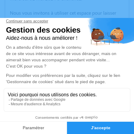
Nous vous invitons à utiliser cet espace pour laisser
vos condoléances, partager des photos souvenirs, une
anecdote ou exprimer vos pensées à travers des
poèmes ou des textes. Cet endroit est un lieu
d'expression dédié à honorer la mémoire de Jean
PIASECZNY.
Un service de plantation d’arbre hommage est
disponible ici
.
Je rends hommage
Cérémonie
vendredi 10 mai 2024 à 10h00
9
Eglise de CHAVANOZ
38230 Chavanoz
Faire-part
Hommages