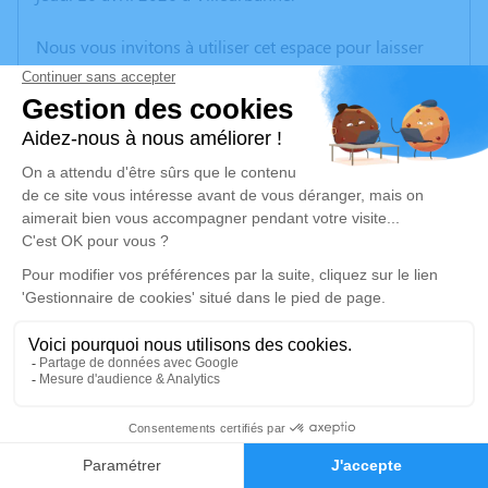
Nous vous invitons à utiliser cet espace pour laisser
vos condoléances, partager des photos souvenirs, une
anecdote ou exprimer vos pensées à travers des
poèmes ou des textes. Cet endroit est un lieu
d'expression dédié à honorer la mémoire de Jean-Paul
PLANET.
Un service de plantation d’arbre hommage est
disponible ici
.
Je rends hommage
Cérémonie
jeudi 23 avril 2026 à 14h30
4
Eglise
38460 Saint Romain de Jalionas
Faire-part
Hommages