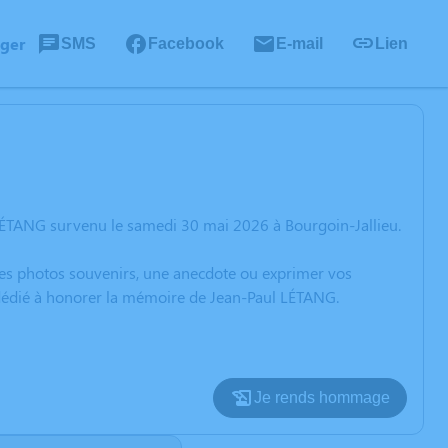
ager
SMS
Facebook
E-mail
Lien
LÉTANG survenu le samedi 30 mai 2026 à Bourgoin-Jallieu.
 des photos souvenirs, une anecdote ou exprimer vos
n dédié à honorer la mémoire de Jean-Paul LÉTANG.
Je rends hommage