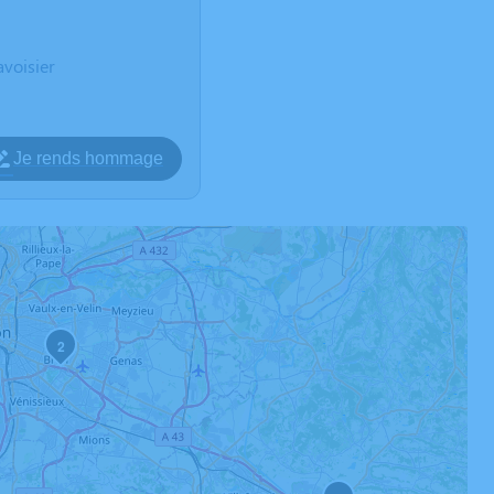
voisier
Je rends hommage
2