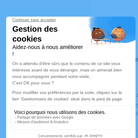
Déroulé de
Le lundi 08
CENTRE FUN
Bourgoin Jal