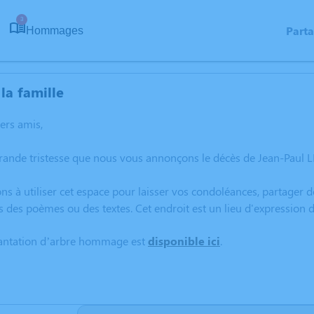
3
Part
Hommages
la famille
hers amis,
grande tristesse que nous vous annonçons le décès de Jean-Paul 
ns à utiliser cet espace pour laisser vos condoléances, partager
s des poèmes ou des textes. Cet endroit est un lieu d'expressio
lantation d’arbre hommage est
disponible ici
.