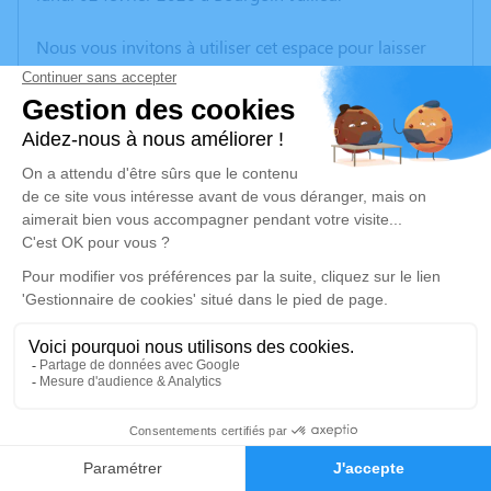
Nous vous invitons à utiliser cet espace pour laisser
vos condoléances, partager des photos souvenirs, une
anecdote ou exprimer vos pensées à travers des
poèmes ou des textes. Cet endroit est un lieu
d'expression dédié à honorer la mémoire de Jean-Noël
HERBAUT.
Un service de plantation d’arbre hommage est
disponible ici
.
Je rends hommage
Cérémonie
jeudi 12 février 2026 à 10h00
3
Eglise
38890 Vasselin
Faire-part
Hommages