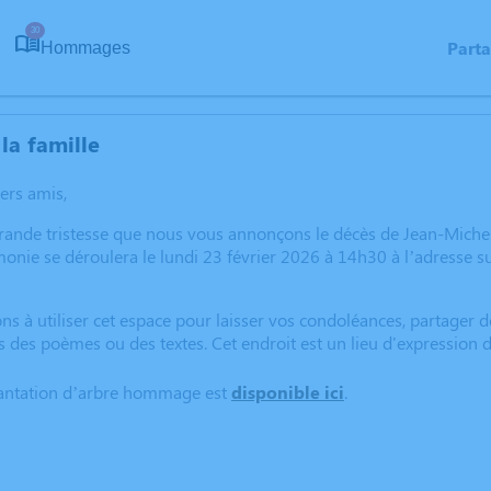
30
Part
Hommages
la famille
hers amis,
rande tristesse que nous vous annonçons le décès de Jean-Michel
onie se déroulera le lundi 23 février 2026 à 14h30 à l’adresse sui
ns à utiliser cet espace pour laisser vos condoléances, partager
s des poèmes ou des textes. Cet endroit est un lieu d'expressio
lantation d’arbre hommage est
disponible ici
.