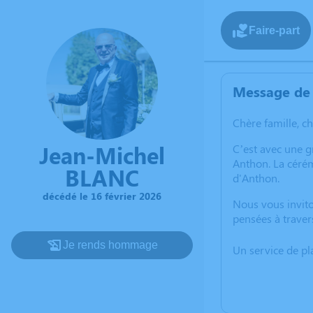
Faire-part
Message de 
Chère famille, c
Jean-Michel
C’est avec une g
Anthon. La cérém
BLANC
d'Anthon.
décédé le 16 février 2026
Nous vous invito
pensées à traver
Je rends hommage
Un service de p