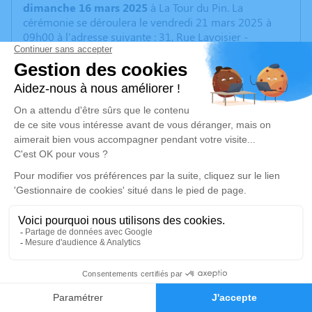
dimanche 16 mars 2025
à La Tour du Pin. La
cérémonie se déroulera le vendredi 21 mars 2025 à
09h00 à l'adresse suivante : 31, Rue Lavoisier -
Bourgoin Jallieu.
Cet espace privé est destiné à recueillir vos
condoléances ou le souvenir d’un moment passé.
Je rends hommage
Cérémonie
vendredi 21 mars 2025 à 09h00
31, Rue Lavoisier
Je rends hommage
3
Déroulé des obsèques
Faire-part
Hommages
Les informations sur la cérémonie seront bientôt