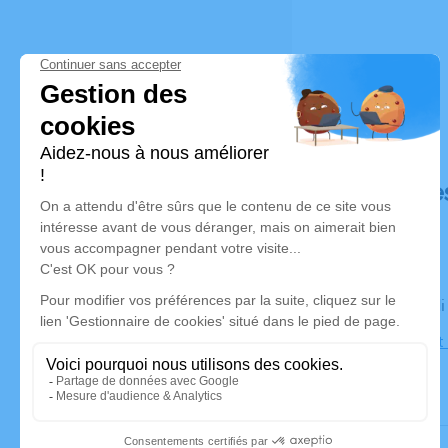
Déroulé de
Le vendred
Eglise Saint
Mure