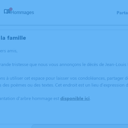
Part
Hommages
0
la famille
hers amis,
grande tristesse que nous vous annonçons le décès de Jean-Loui
ns à utiliser cet espace pour laisser vos condoléances, partager
s des poèmes ou des textes. Cet endroit est un lieu d'expression
lantation d’arbre hommage est
disponible ici
.