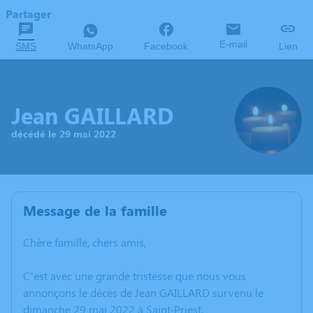
Partager
E-mail
SMS
WhatsApp
Facebook
Lien
Jean GAILLARD
décédé le 29 mai 2022
Message de la famille
Chère famille, chers amis,
C’est avec une grande tristesse que nous vous
annonçons le décès de Jean GAILLARD survenu le
dimanche 29 mai 2022 à Saint-Priest.