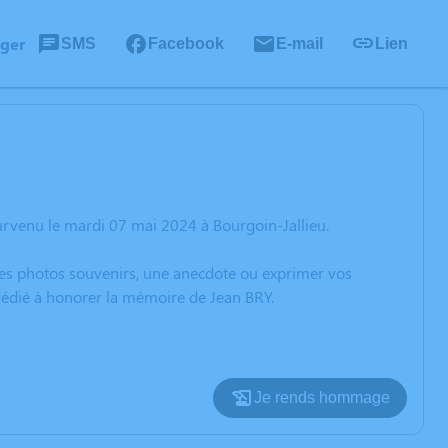
ager
SMS
Facebook
E-mail
Lien
urvenu le mardi 07 mai 2024 à Bourgoin-Jallieu.
 des photos souvenirs, une anecdote ou exprimer vos
 dédié à honorer la mémoire de Jean BRY.
Je rends hommage