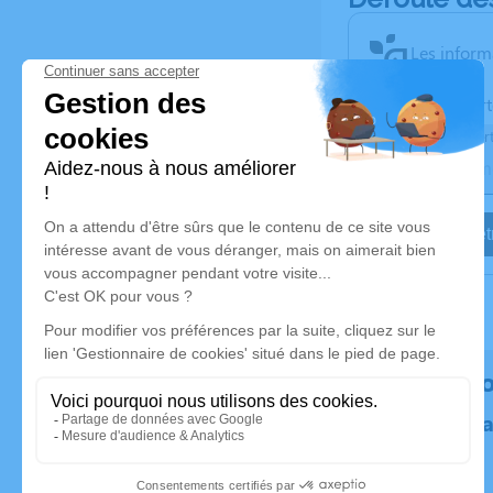
Les inform
Activez une aler
Recevoir une aler
Je veux êtr
Rendez h
Plantez un 