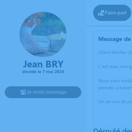
Faire-part
Message de 
Chère famille, c
Jean BRY
C’est avec une g
décédé le 7 mai 2024
Nous vous invito
pensées à traver
Je rends hommage
Un service de p
Déroulé de