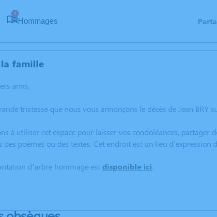
9
Part
Hommages
la famille
hers amis,
rande tristesse que nous vous annonçons le décès de Jean BRY s
ns à utiliser cet espace pour laisser vos condoléances, partager
s des poèmes ou des textes. Cet endroit est un lieu d'expression
lantation d’arbre hommage est
disponible ici
.
s obsèques