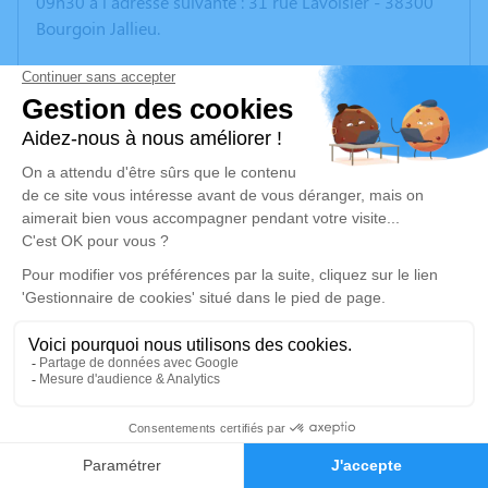
09h30 à l'adresse suivante : 31 rue Lavoisier - 38300
Bourgoin Jallieu.
Nous savons qu'il est de coutume d'adresser des fleurs
pour marquer notre tristesse et notre soutien. Toutefois
vous connaissez tous l'investissement personnel dont il
a fait preuve au sein de l'association ENVOL ISERE
AUTISME.
Aussi, des urnes seront à disposition lors de la
cérémonie afin de récolter des dons pour cette
association qu'il a portée durant des années.
Par votre soutien continuera le sien.
ENVOL ISÈRE AUTISME
BP n° 60241
60
38305 Bourgoin Jallieu cedex
Faire-part
Hommages