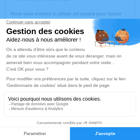
Nous vous invitons à utiliser cet espace pour laisser
vos condoléances, partager des photos souvenirs, une
anecdote ou exprimer vos pensées à travers des
poèmes ou des textes. Cet endroit est un lieu
d'expression dédié à honorer la mémoire de Jean-
Antoine GOMEZ.
Un service de plantation d’arbre hommage est
disponible ici
.
Je rends hommage
Cérémonie
vendredi 29 juillet 2022 à 10h00
1
Eglise de Trept Place de l'Eglise
38460 Trept
Faire-part
Hommages