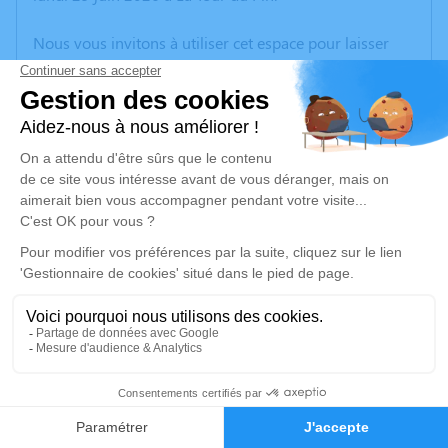
Nous vous invitons à utiliser cet espace pour laisser
vos condoléances, partager des photos souvenirs, une
anecdote ou exprimer vos pensées à travers des
poèmes ou des textes. Cet endroit est un lieu
d'expression dédié à honorer la mémoire de Janine
RABILLOUD.
Un service de plantation d’arbre hommage est
disponible ici
.
Je rends hommage
Cérémonie
vendredi 03 juillet 2026 à 09h30
2
Eglise Saint Victor Place de l'Eglise
38110 Saint Victor de Cessieu
Faire-part
Hommages