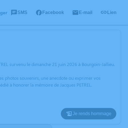
ager
SMS
Facebook
E-mail
Lien
TREL survenu le dimanche 21 juin 2026 à Bourgoin-Jallieu.
 des photos souvenirs, une anecdote ou exprimer vos
 dédié à honorer la mémoire de Jacques PETREL.
Je rends hommage