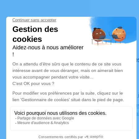
Déroulé de
Le lundi 29
CENTRE FUN
Bourgoin Jal