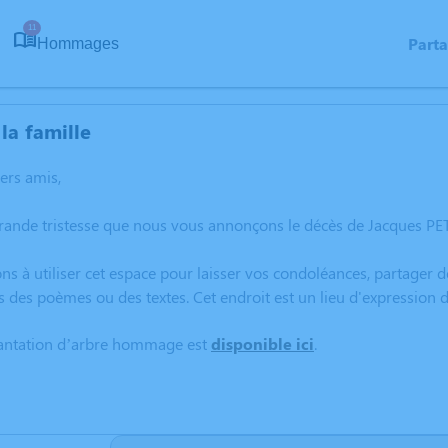
11
Part
Hommages
la famille
hers amis,
rande tristesse que nous vous annonçons le décès de Jacques PE
ns à utiliser cet espace pour laisser vos condoléances, partager
s des poèmes ou des textes. Cet endroit est un lieu d'expression
lantation d’arbre hommage est
disponible ici
.