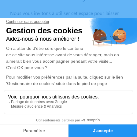
Nous vous invitons à utiliser cet espace pour laisser
vos condoléances, partager des photos souvenirs, une
anecdote ou exprimer vos pensées à travers des
poèmes ou des textes. Cet endroit est un lieu
d'expression dédié à honorer la mémoire de Jacques
FENOUILLET.
Un service de plantation d’arbre hommage est
disponible ici
.
Je rends hommage
Cérémonie
mardi 09 décembre 2025 à 10h30
3
Eglise St Denis place de l'église
38290 La Verpillière
Faire-part
Hommages