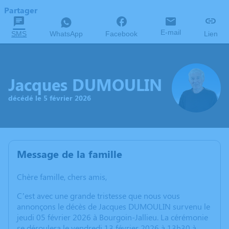
Partager
E-mail
SMS
WhatsApp
Facebook
Lien
Jacques DUMOULIN
décédé le 5 février 2026
Message de la famille
Chère famille, chers amis,
C’est avec une grande tristesse que nous vous
annonçons le décès de Jacques DUMOULIN survenu le
jeudi 05 février 2026 à Bourgoin-Jallieu. La cérémonie
se déroulera le vendredi 13 février 2026 à 13h30 à