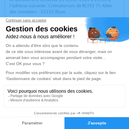
l’adresse suivante : Crématorium de BLYES 75 Allée
des noisetiers - 01150 Blyes.
En souvenir de la vie de Jacques, nous vous invitons à
célébrer son parcours, après la cérémonie, à Moras
(38460), dans la salle communale, derrière l'église.
Nous vous invitons à utiliser cet espace pour laisser
vos condoléances, partager des photos souvenirs, une
anecdote ou exprimer vos pensées à travers des
poèmes ou des textes. Cet endroit est un lieu
d'expression dédié à honorer la mémoire de Jacques
DUMOULIN.
Je rends hommage
Cérémonie
21
vendredi 13 février 2026 à 13h30
Faire-part
Hommages
Crématorium de BLYES 75 Allée des noisetiers