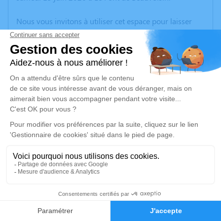
Nous vous invitons à utiliser cet espace pour laisser
vos condoléances, partager des photos souvenirs, une
anecdote ou exprimer vos pensées à travers des
poèmes ou des textes. Cet endroit est un lieu
d'expression dédié à honorer la mémoire de Jacques
DELAUZUN.
Un service de plantation d’arbre hommage est
disponible ici
.
Je rends hommage
Cérémonie
mercredi 24 juin 2026 à 10h00
1
Chambre funeraire
38510 Morestel
Faire-part
Hommages