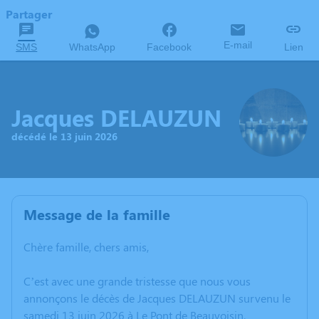
Partager
E-mail
SMS
WhatsApp
Facebook
Lien
Jacques DELAUZUN
décédé le 13 juin 2026
Message de la famille
Chère famille, chers amis,
C’est avec une grande tristesse que nous vous
annonçons le décès de Jacques DELAUZUN survenu le
samedi 13 juin 2026 à Le Pont de Beauvoisin.