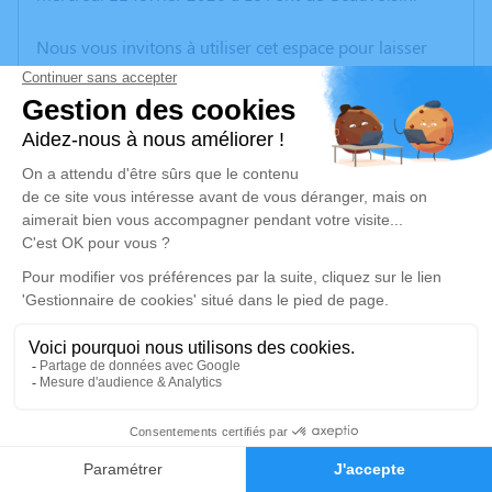
Nous vous invitons à utiliser cet espace pour laisser
vos condoléances, partager des photos souvenirs, une
anecdote ou exprimer vos pensées à travers des
poèmes ou des textes. Cet endroit est un lieu
d'expression dédié à honorer la mémoire de Jacques
CAVASIN.
Un service de plantation d’arbre hommage est
disponible ici
.
Je rends hommage
Cérémonie
jeudi 19 février 2026 à 09h30
44
Eglise Notre Dame de l'Assomption Place de
l'Eglise
Faire-part
Hommages
38110 La Tour du Pin