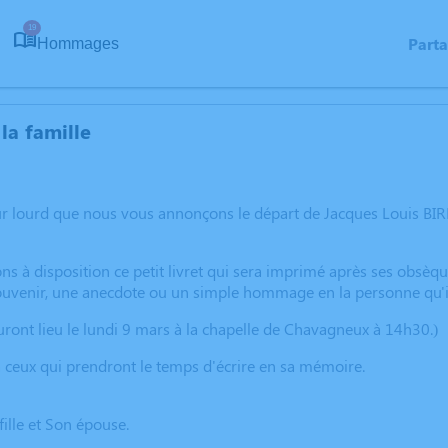
19
Part
Hommages
la famille
œur lourd que nous vous annonçons le départ de Jacques Louis B
ns à disposition ce petit livret qui sera imprimé après ses obsèq
ouvenir, une anecdote ou un simple hommage en la personne qu'il
ront lieu le lundi 9 mars à la chapelle de Chavagneux à 14h30.)
 ceux qui prendront le temps d'écrire en sa mémoire.
 fille et Son épouse.