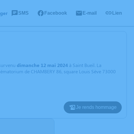
ager
SMS
Facebook
E-mail
Lien
survenu
dimanche 12 mai 2024
à Saint Bueil. La
: Crématorium de CHAMBERY 86, square Louis Sève 73000
Je rends hommage