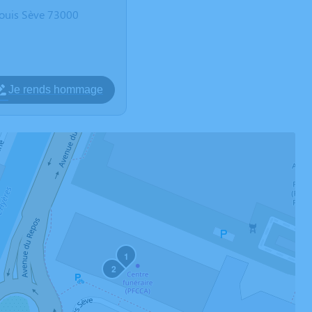
ouis Sève 73000
Je rends hommage
1
2