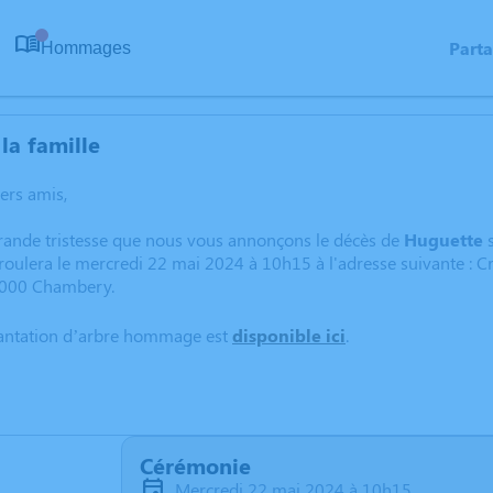
Part
Hommages
0
la famille
hers amis,
grande tristesse que nous vous annonçons le décès de
Huguette
roulera le mercredi 22 mai 2024 à 10h15 à l'adresse suivante 
000 Chambery.
lantation d’arbre hommage est
disponible ici
.
Cérémonie
mercredi 22 mai 2024 à 10h15