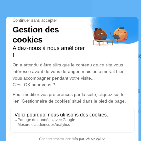
Déroulé de
Le mercred
Crématoriu
CHAMBERY,