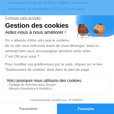
annonçons le décès d’Henri VIGNE survenu le
dimanche 06 novembre 2022 à Saint-Savin.
Nous vous invitons à utiliser cet espace pour laisser
vos condoléances, partager des photos souvenirs, une
anecdote ou exprimer vos pensées à travers des
poèmes ou des textes. Cet endroit est un lieu
d'expression dédié à honorer la mémoire d’Henri
VIGNE.
Un service de plantation d’arbre hommage est
disponible ici
.
Je rends hommage
Cérémonie
5
mardi 15 novembre 2022 à 10h00
Faire-part
Hommages
CENTRE FUNERAIRE BOUDRIER 31 Rue Lavoisier