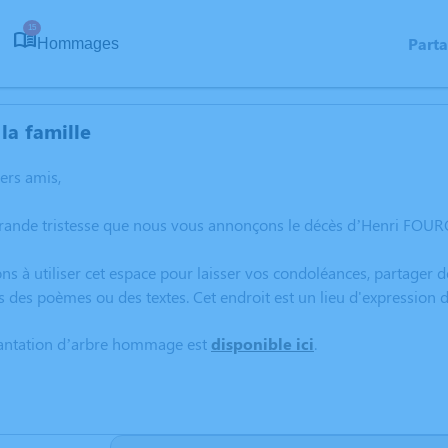
15
Part
Hommages
la famille
hers amis,
grande tristesse que nous vous annonçons le décès d’Henri FOURC
ns à utiliser cet espace pour laisser vos condoléances, partager
s des poèmes ou des textes. Cet endroit est un lieu d'expressi
lantation d’arbre hommage est
disponible ici
.