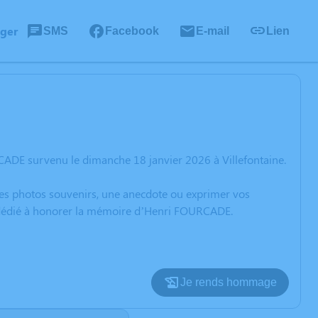
ager
SMS
Facebook
E-mail
Lien
ADE survenu le dimanche 18 janvier 2026 à Villefontaine.
 des photos souvenirs, une anecdote ou exprimer vos
on dédié à honorer la mémoire d’Henri FOURCADE.
Je rends hommage