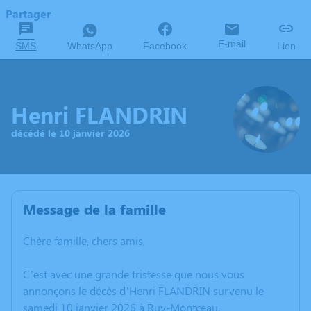
Partager
E-mail
SMS
WhatsApp
Facebook
Lien
Henri FLANDRIN
décédé le 10 janvier 2026
Message de la famille
Chère famille, chers amis,
C’est avec une grande tristesse que nous vous
annonçons le décès d’Henri FLANDRIN survenu le
samedi 10 janvier 2026 à Ruy-Montceau.