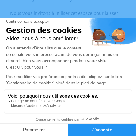
Nous vous invitons à utiliser cet espace pour laisser
vos condoléances, partager des photos souvenirs, une
anecdote ou exprimer vos pensées à travers des
poèmes ou des textes. Cet endroit est un lieu
d'expression dédié à honorer la mémoire d’Henri
FLANDRIN.
Un service de plantation d’arbre hommage est
disponible ici
.
Je rends hommage
Cérémonie
mardi 20 janvier 2026 à 14h30
13
Eglise de MONTCEAU
38300 Ruy-Montceau
Faire-part
Hommages