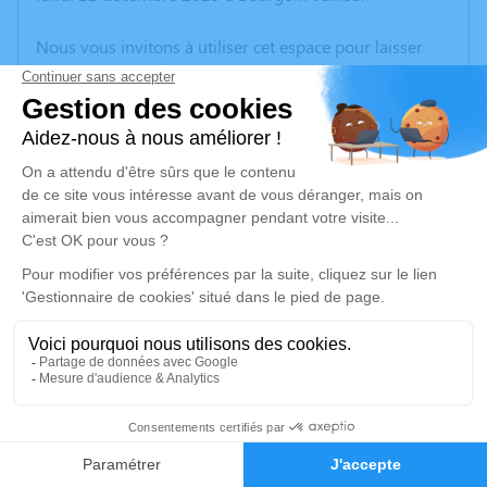
Nous vous invitons à utiliser cet espace pour laisser
vos condoléances, partager des photos souvenirs, une
anecdote ou exprimer vos pensées à travers des
poèmes ou des textes. Cet endroit est un lieu
d'expression dédié à honorer la mémoire d’Henri
DEMOMENT.
Un service de plantation d’arbre hommage est
disponible ici
.
Je rends hommage
Cérémonie
lundi 29 décembre 2025 à 09h30
14
Catholique Eglise Soleymieu
38460 Soleymieu
Faire-part
Hommages