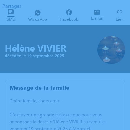
Partager
E-mail
SMS
WhatsApp
Facebook
Lien
Hélène VIVIER
décédée le 19 septembre 2025
Message de la famille
Chère famille, chers amis,
C’est avec une grande tristesse que nous vous
annonçons le décès d’Hélène VIVIER survenu le
vendredi 19 septembre 2025 à Morestel.