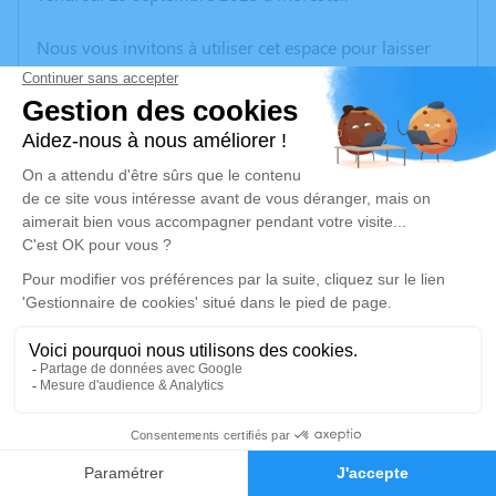
Nous vous invitons à utiliser cet espace pour laisser
vos condoléances, partager des photos souvenirs, une
anecdote ou exprimer vos pensées à travers des
poèmes ou des textes. Cet endroit est un lieu
d'expression dédié à honorer la mémoire d’Hélène
VIVIER.
Un service de plantation d’arbre hommage est
disponible ici
.
Je rends hommage
Cérémonie
jeudi 25 septembre 2025 à 09h30
3
Eglise Notre-Dame
38440 Artas
Faire-part
Hommages