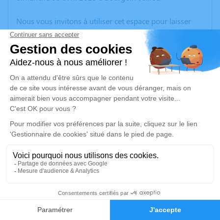
Nous vous invitons à utiliser cet espace pour laisser
vos condoléances, partager des photos souvenirs, une
anecdote ou exprimer vos pensées à travers des
poèmes ou des textes. Cet endroit est un lieu
d'expression dédié à honorer la mémoire d’Hélène
GALLIN.
Un service de plantation d’arbre hommage est
disponible ici
.
Je rends hommage
Cérémonie
lundi 14 avril 2025 à 10h30
1
38630 Corbelin
Faire-part
Hommages