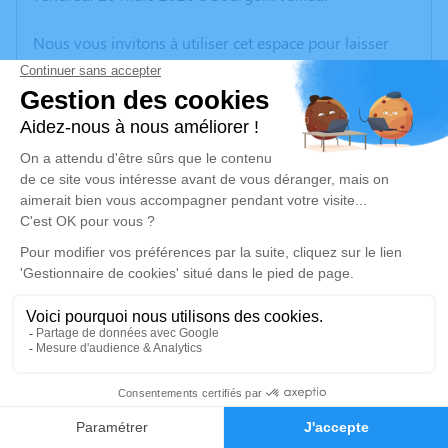
Nous vous invitons à utiliser cet espace pour laisser
vos condoléances, partager des photos souvenirs, une
anecdote ou exprimer vos pensées à travers des
poèmes ou des textes. Cet endroit est un lieu
d'expression dédié à honorer la mémoire de Guy
LANFRAY.
Un service de plantation d’arbre hommage est
disponible ici
.
Je rends hommage
Cérémonie
vendredi 27 mars 2026 à 09h00
11
CENTRE FUNERAIRE BOUDRIER 31 Rue Lavoisier
38300 Bourgoin Jallieu
Faire-part
Hommages