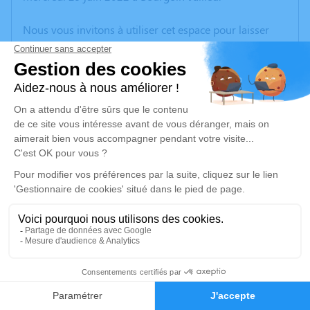
Nous vous invitons à utiliser cet espace pour laisser
vos condoléances, partager des photos souvenirs, une
anecdote ou exprimer vos pensées à travers des
poèmes ou des textes. Cet endroit est un lieu
d'expression dédié à honorer la mémoire de Guy
LARGERON.
Un service de plantation d’arbre hommage est
disponible ici
.
Je rends hommage
Cérémonie
mardi 05 juillet 2022 à 09h00
2
CENTRE FUNERAIRE BOUDRIER 31 Rue Lavoisier
38300 Bourgoin Jallieu
Faire-part
Hommages