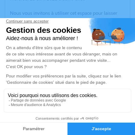
Nous vous invitons à utiliser cet espace pour laisser
vos condoléances, partager des photos souvenirs, une
anecdote ou exprimer vos pensées à travers des
poèmes ou des textes. Cet endroit est un lieu
d'expression dédié à honorer la mémoire de Gustave
VACHER.
Un service de plantation d’arbre hommage est
disponible ici
.
Je rends hommage
Cérémonie
mercredi 20 juillet 2022 à 10h00
2
CENTRE FUNERAIRE BOUDRIER 31 Rue Lavoisier
38300 Bourgoin Jallieu
Faire-part
Hommages