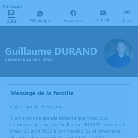
Partager
E-mail
SMS
WhatsApp
Facebook
Lien
Guillaume DURAND
décédé le 21 avril 2026
Message de la famille
Chère famille, chers amis,
C’est avec une grande tristesse que nous vous
annonçons le décès de Guillaume DURAND survenu le
mardi 21 avril 2026 à San-Nicolao. La cérémonie se
déroulera le mercredi 29 avril 2026 à 14h30 à