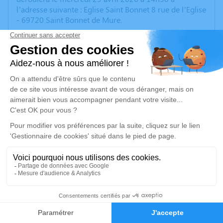
l’adresse suivante : Eglise Saint Bonnet 8 rue de l’Eglise
- 69720 Saint Bonnet de Mure.
Nous vous invitons à utiliser cet espace pour laisser
vos condoléances, partager des photos souvenirs, une
anecdote ou exprimer vos pensées à travers des
poèmes ou des textes. Cet endroit est un lieu
d'expression dédié à honorer la mémoire de Guillaume
DURAND.
Je rends hommage
Cérémonie
mercredi 29 avril 2026 à 14h30
Eglise Saint Bonnet 8 rue de l’Eglise
69720 Saint Bonnet de Mure
6
Faire-part
Hommages
Je rends hommage