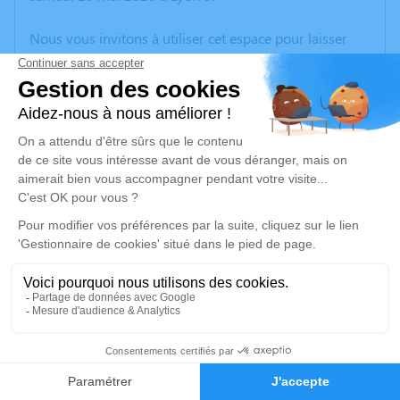
Nous vous invitons à utiliser cet espace pour laisser
vos condoléances, partager des photos souvenirs, une
anecdote ou exprimer vos pensées à travers des
poèmes ou des textes. Cet endroit est un lieu
d'expression dédié à honorer la mémoire de Gisèle
LAMORLETTE.
Un service de plantation d’arbre hommage est
disponible ici
.
Je rends hommage
Cérémonie
mardi 26 mai 2026 à 14h30
19
Eglise de Ruy Place de l'église
38300 Ruy-Montceau
Faire-part
Hommages