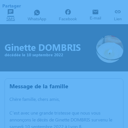
Partager
E-mail
SMS
WhatsApp
Facebook
Lien
Ginette DOMBRIS
décédée le 10 septembre 2022
Message de la famille
Chère famille, chers amis,
C’est avec une grande tristesse que nous vous
annonçons le décès de Ginette DOMBRIS survenu le
samedi 10 septembre 2022 à Lyon 8.