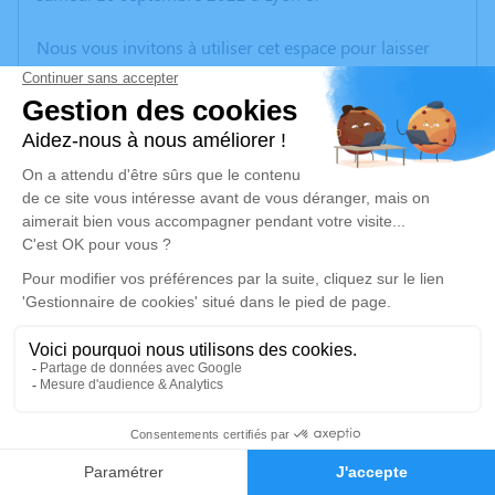
Nous vous invitons à utiliser cet espace pour laisser
vos condoléances, partager des photos souvenirs, une
anecdote ou exprimer vos pensées à travers des
poèmes ou des textes. Cet endroit est un lieu
d'expression dédié à honorer la mémoire de Ginette
DOMBRIS.
Un service de plantation d’arbre hommage est
disponible ici
.
Je rends hommage
Cérémonie
vendredi 16 septembre 2022 à 10h00
1
Paroisse Saint François d'Assise Eglise Notre
Dame Rue de la Libération
Faire-part
Hommages
38300 Bourgoin Jallieu