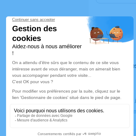
Déroulé de
Le lundi 19
crématorium