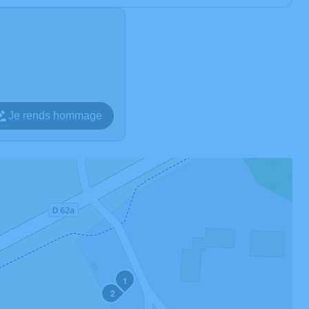
Je rends hommage
1
2