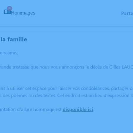
20
Part
Hommages
la famille
hers amis,
grande tristesse que nous vous annonçons le décès de Gilles 
ns à utiliser cet espace pour laisser vos condoléances, partager
s des poèmes ou des textes. Cet endroit est un lieu d'expressio
lantation d’arbre hommage est
disponible ici
.