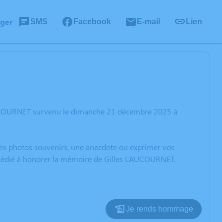
ager
SMS
Facebook
E-mail
Lien
LAUCOURNET survenu le dimanche 21 décembre 2025 à
 des photos souvenirs, une anecdote ou exprimer vos
n dédié à honorer la mémoire de Gilles LAUCOURNET.
Je rends hommage