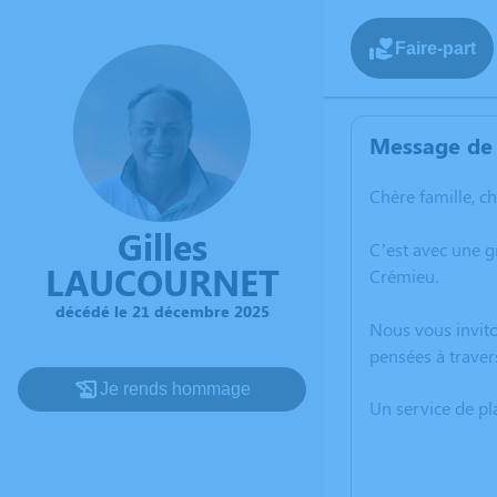
Faire-part
Message de 
Chère famille, c
Gilles
C’est avec une 
LAUCOURNET
Crémieu.
décédé le 21 décembre 2025
Nous vous invito
pensées à traver
Je rends hommage
Un service de p