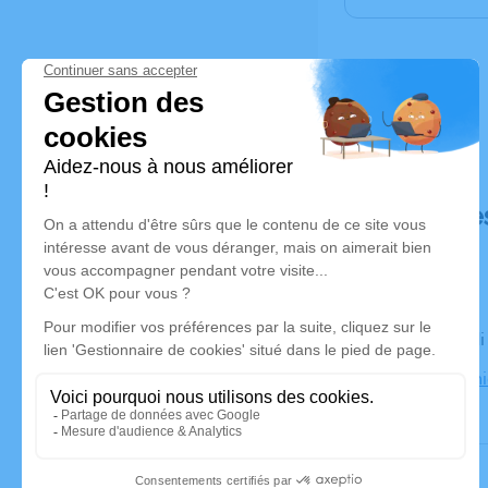
Déroulé de
Le vendred
38230 Tign