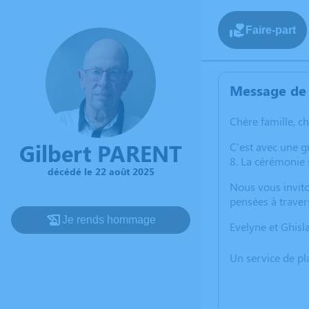
Faire-part
Message de 
Chère famille, c
Gilbert PARENT
C'est avec une g
8. La cérémonie 
décédé le 22 août 2025
Nous vous invito
pensées à traver
Je rends hommage
Evelyne et Ghisl
Un service de p