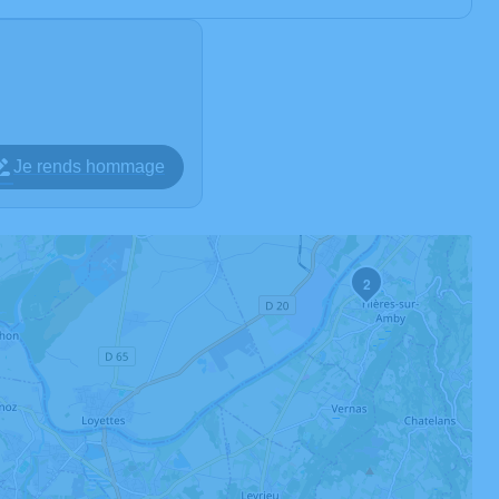
Je rends hommage
2