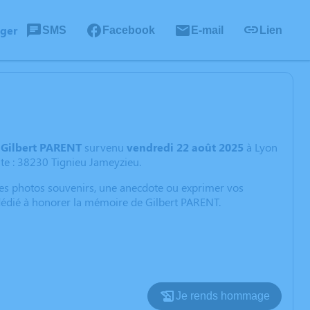
ager
SMS
Facebook
E-mail
Lien
,
Gilbert PARENT
survenu
vendredi 22 août 2025
à Lyon
te : 38230 Tignieu Jameyzieu.
 des photos souvenirs, une anecdote ou exprimer vos
 dédié à honorer la mémoire de Gilbert PARENT.
Je rends hommage