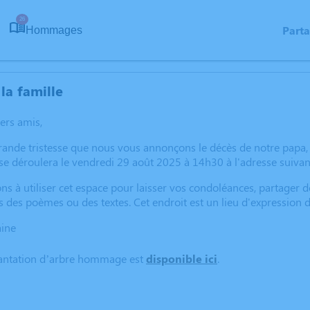
26
Part
Hommages
la famille
hers amis,
rande tristesse que nous vous annonçons le décès de notre papa
se déroulera le vendredi 29 août 2025 à 14h30 à l'adresse suivan
ns à utiliser cet espace pour laisser vos condoléances, partager
s des poèmes ou des textes. Cet endroit est un lieu d'expression
aine
lantation d’arbre hommage est
disponible ici
.