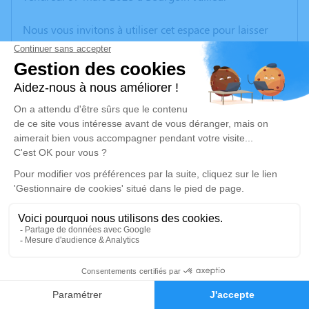
Nous vous invitons à utiliser cet espace pour laisser
vos condoléances, partager des photos souvenirs, une
anecdote ou exprimer vos pensées à travers des
poèmes ou des textes. Cet endroit est un lieu
d'expression dédié à honorer la mémoire de Gilbert
GONIN.
Un service de plantation d’arbre hommage est
disponible ici
.
Je rends hommage
Cérémonie
mercredi 12 mars 2025 à 14h30
7
Eglise Place de l'Eglise
38460 Chozeau
Faire-part
Hommages