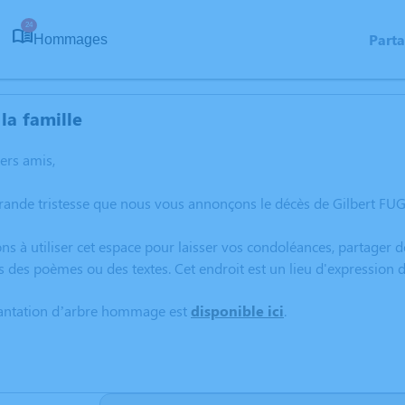
24
Part
Hommages
la famille
hers amis,
rande tristesse que nous vous annonçons le décès de Gilbert FUG
ns à utiliser cet espace pour laisser vos condoléances, partager
s des poèmes ou des textes. Cet endroit est un lieu d'expression
lantation d’arbre hommage est
disponible ici
.