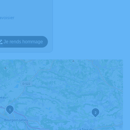
voisier
Je rends hommage
1
2