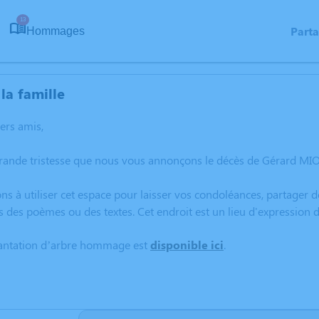
13
Part
Hommages
la famille
hers amis,
grande tristesse que nous vous annonçons le décès de Gérard MI
ns à utiliser cet espace pour laisser vos condoléances, partager
s des poèmes ou des textes. Cet endroit est un lieu d'expressio
lantation d’arbre hommage est
disponible ici
.