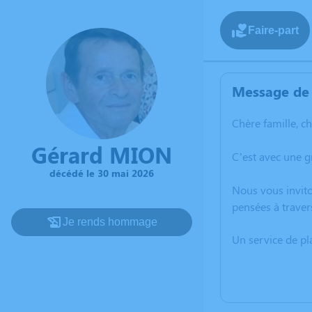
Faire-part
Message de 
Chère famille, c
Gérard MION
C’est avec une 
décédé le 30 mai 2026
Nous vous invito
pensées à traver
Je rends hommage
Un service de p