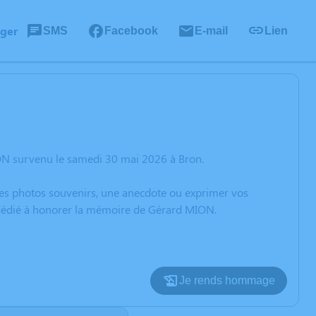
ager
SMS
Facebook
E-mail
Lien
ON survenu le samedi 30 mai 2026 à Bron.
 des photos souvenirs, une anecdote ou exprimer vos
n dédié à honorer la mémoire de Gérard MION.
Je rends hommage