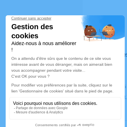
Déroulé de
Le vendred
Eglise Saint
Cessieu