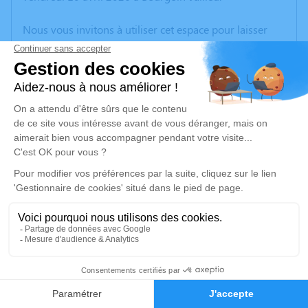
Nous vous invitons à utiliser cet espace pour laisser
vos condoléances, partager des photos souvenirs, une
anecdote ou exprimer vos pensées à travers des
poèmes ou des textes. Cet endroit est un lieu
d'expression dédié à honorer la mémoire de Gérard
MARTINELLI.
Un service de plantation d’arbre hommage est
disponible ici
.
Je rends hommage
Cérémonie
vendredi 17 avril 2026 à 11h00
9
Eglise Notre Dame Rue de la Libération
38300 Bourgoin Jallieu
Faire-part
Hommages