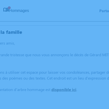
Part
Hommages
0
la famille
hers amis,
grande tristesse que nous vous annonçons le décès de Gérard M
ns à utiliser cet espace pour laisser vos condoléances, partager
s des poèmes ou des textes. Cet endroit est un lieu d'expressio
lantation d’arbre hommage est
disponible ici
.