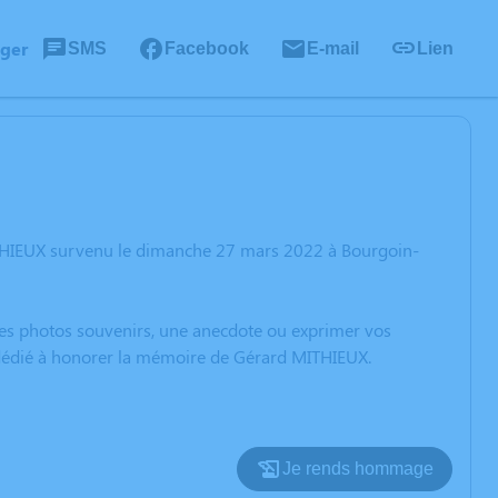
ager
SMS
Facebook
E-mail
Lien
ITHIEUX survenu le dimanche 27 mars 2022 à Bourgoin-
 des photos souvenirs, une anecdote ou exprimer vos
n dédié à honorer la mémoire de Gérard MITHIEUX.
Je rends hommage