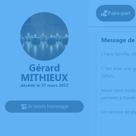
Faire-part
Message de 
Chère famille, c
Gérard
C’est avec une 
MITHIEUX
Jallieu.
décédé le 27 mars 2022
Nous vous invito
pensées à traver
Je rends hommage
Un service de p