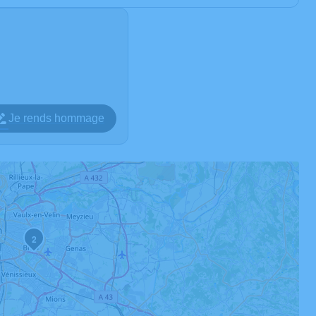
Je rends hommage
2