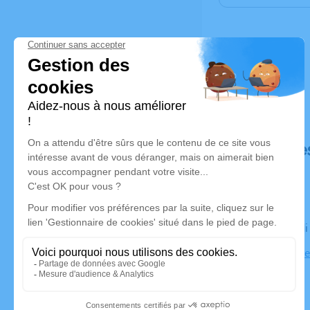
Déroulé de
Le vendred
Eglise Notr
Jallieu