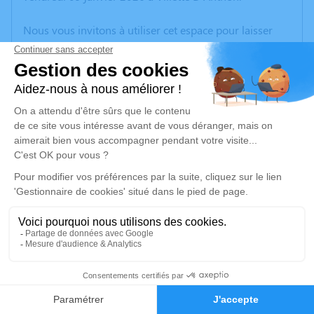
Nous vous invitons à utiliser cet espace pour laisser
vos condoléances, partager des photos souvenirs, une
anecdote ou exprimer vos pensées à travers des
poèmes ou des textes. Cet endroit est un lieu
d'expression dédié à honorer la mémoire de Gerard
ANTONIN.
Un service de plantation d’arbre hommage est
disponible ici
.
Je rends hommage
Cérémonie
lundi 19 janvier 2026 à 14h30
25
Eglise de Loyettes
01360 Loyettes
Faire-part
Hommages