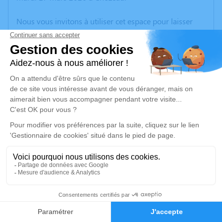
Nous vous invitons à utiliser cet espace pour laisser
vos condoléances, partager des photos souvenirs, une
anecdote ou exprimer vos pensées à travers des
poèmes ou des textes. Cet endroit est un lieu
d'expression dédié à honorer la mémoire de Georgette
CHAL.
Un service de plantation d’arbre hommage est
disponible ici
.
Je rends hommage
Cérémonie
mardi 24 mars 2026 à 14h30
7
Eglise de Charvieu
38230 Charvieu Chavagneux
Faire-part
Hommages