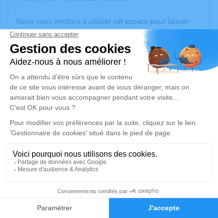
Nous vous invitons à utiliser cet espace pour laisser
vos condoléances, partager des photos souvenirs, une
anecdote ou exprimer vos pensées à travers des
poèmes ou des textes. Cet endroit est un lieu
d'expression dédié à honorer la mémoire de Georges
FAURE.
Un service de plantation d’arbre hommage est
disponible ici
.
Je rends hommage
Cérémonie
jeudi 07 avril 2022 à 14h30
3
Paroisse Sainte Anne Eglise St Martin
38110 Cessieu
Faire-part
Hommages