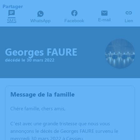
Partager
E-mail
SMS
WhatsApp
Facebook
Lien
Georges FAURE
décédé le 30 mars 2022
Message de la famille
Chère famille, chers amis,
C’est avec une grande tristesse que nous vous
annonçons le décès de Georges FAURE survenu le
mercredi 30 mars 2022 à Cessieu.