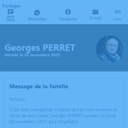
Partager
E-mail
SMS
WhatsApp
Facebook
Lien
Georges PERRET
décédé le 10 novembre 2025
Message de la famille
Bonjour,
C’est avec une grande tristesse que je vous annonce le
décès de mon papa, Georges PERRET survenu le lundi
10 novembre 2025 à La Verpillière.