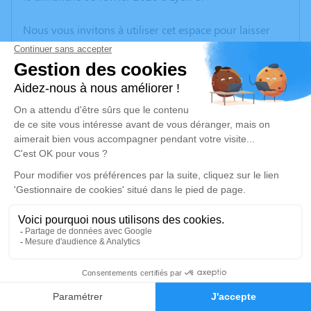
Nous vous invitons à utiliser cet espace pour laisser
vos condoléances, partager des photos souvenirs, une
anecdote ou exprimer vos pensées à travers des
poèmes ou des textes. Cet endroit est un lieu
d'expression dédié à honorer la mémoire de Georges
DESCHAMPS.
Un service de plantation d’arbre hommage est
disponible ici
.
Je rends hommage
Cérémonie
mercredi 18 février 2026 à 14h30
11
Église Saint-Nazaire et Saint-Celse 59 Grande Rue
38080 Four
Faire-part
Hommages