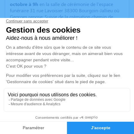
octobre à 9h
en la salle de cérémonie de l'espace
funéraire 31 rue Lavoisier 38300 Bourgoin-Jallieu où
Georges repose; Suivie de la crémation chemin de
charmilles 38270 Beaurepaire.
La cérémonie est ouverte à tous.
Ni fleurs, ni
plaques, une urne sera installée au bénéfice de la
recherche contre la maladie d'Alzheimer.
Nous tenons à remercier toutes les personnes qui ont
contribué à son bien-être durant ces 9 années de
maladie :
L'ADMR de Culin, Ecout'R, Remue Ménage et tout leur
personnel , les auxiliaires en compte CESU, le cabinet
infirmier de Chezeneuve, le kinésithérapeute d'Artas,
son coiffeur, sa pédicure, ses médecins ainsi que le
personnel du service HTCD de l'hôpital Pierre Oudot
Toutes ces personnes ont permis à Georges de garder
sa dignité jusqu'au bout et d'être maintenu à domicile
3
dans des conditions optimales.
Faire-part
Hommages